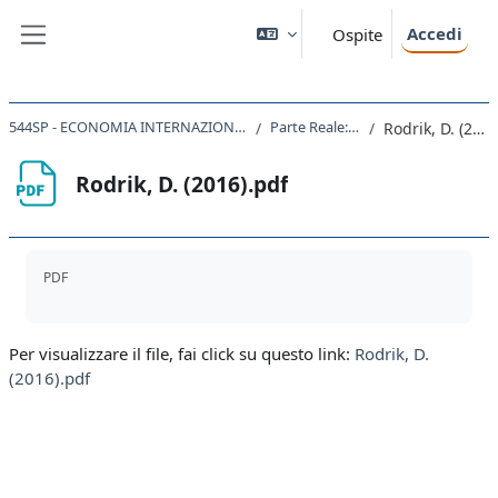
Vai al contenuto principale
Accedi
Ospite
Pannello laterale
544SP - ECONOMIA INTERNAZIONALE 2023 - 2024
Parte Reale: Letture
Rodrik, D. (2016).pdf
Rodrik, D. (2016).pdf
Aggregazione dei criteri
PDF
Per visualizzare il file, fai click su questo link:
Rodrik, D.
(2016).pdf