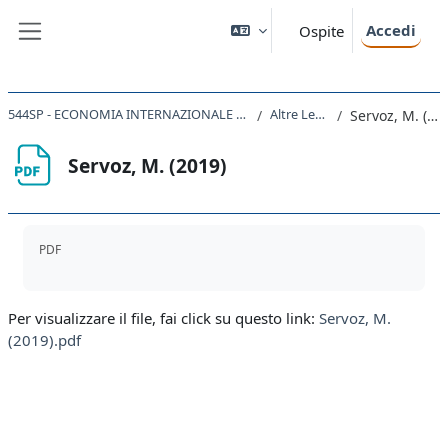
Vai al contenuto principale
Accedi
Ospite
Pannello laterale
544SP - ECONOMIA INTERNAZIONALE 2023 - 2024
Altre Letture
Servoz, M. (2019)
Servoz, M. (2019)
Aggregazione dei criteri
PDF
Per visualizzare il file, fai click su questo link:
Servoz, M.
(2019).pdf