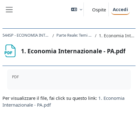
Vai al contenuto principale
Accedi
Ospite
Pannello laterale
544SP - ECONOMIA INTERNAZIONALE 2023 - 2024
Parte Reale: Temi d'esame AA 2016-2017
1. Economia Internazionale - PA.pdf
1. Economia Internazionale - PA.pdf
Aggregazione dei criteri
PDF
Per visualizzare il file, fai click su questo link:
1. Economia
Internazionale - PA.pdf