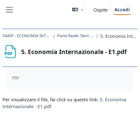
Vai al contenuto principale
Accedi
Ospite
Pannello laterale
544SP - ECONOMIA INTERNAZIONALE 2023 - 2024
Parte Reale: Temi d'esame AA 2016-2017
5. Economia Internazionale - E1.pdf
5. Economia Internazionale - E1.pdf
Aggregazione dei criteri
PDF
Per visualizzare il file, fai click su questo link:
5. Economia
Internazionale - E1.pdf