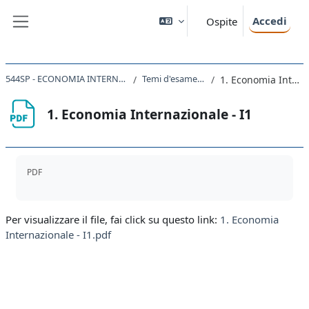
Vai al contenuto principale
Accedi
Ospite
Pannello laterale
544SP - ECONOMIA INTERNAZIONALE 2023 - 2024
Temi d'esame AA 2020-2021
1. Economia Internazionale - I1
1. Economia Internazionale - I1
Aggregazione dei criteri
PDF
Per visualizzare il file, fai click su questo link:
1. Economia
Internazionale - I1.pdf