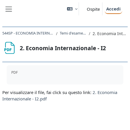
Vai al contenuto principale
Accedi
Ospite
Pannello laterale
544SP - ECONOMIA INTERNAZIONALE 2023 - 2024
Temi d'esame AA 2020-2021
2. Economia Internazionale - I2
2. Economia Internazionale - I2
Aggregazione dei criteri
PDF
Per visualizzare il file, fai click su questo link:
2. Economia
Internazionale - I2.pdf