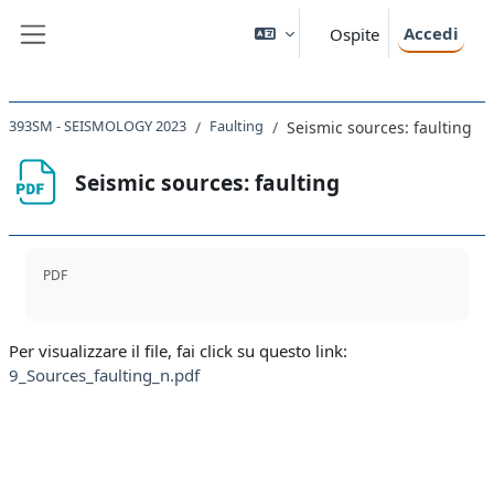
Vai al contenuto principale
Accedi
Ospite
Pannello laterale
393SM - SEISMOLOGY 2023
Faulting
Seismic sources: faulting
Seismic sources: faulting
Aggregazione dei criteri
PDF
Per visualizzare il file, fai click su questo link:
9_Sources_faulting_n.pdf