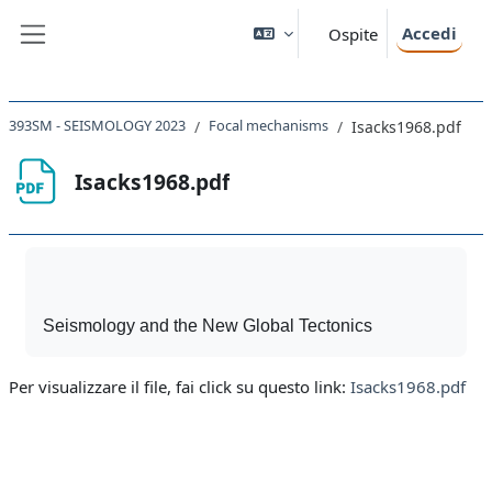
Vai al contenuto principale
Accedi
Ospite
Pannello laterale
393SM - SEISMOLOGY 2023
Focal mechanisms
Isacks1968.pdf
Isacks1968.pdf
Aggregazione dei criteri
Seismology and the New Global Tectonics
Per visualizzare il file, fai click su questo link:
Isacks1968.pdf