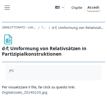
Vai al contenuto principale
Accedi
Ospite
Pannello laterale
2869LETTORATO - Lettorato LM1 e LM2 2023
19/02/24
d-f; Umformung von Relativsätzen in Partizipialkonstruktionen
d-f; Umformung von Relativsätzen in
Partizipialkonstruktionen
Aggregazione dei criteri
JPG
Per visualizzare il file, fai click su questo link:
Digitalizzato_20240220.jpg