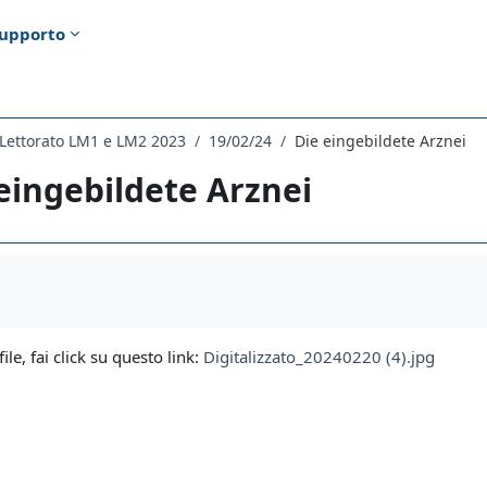
upporto
Lettorato LM1 e LM2 2023
19/02/24
Die eingebildete Arznei
eingebildete Arznei
i criteri
file, fai click su questo link:
Digitalizzato_20240220 (4).jpg