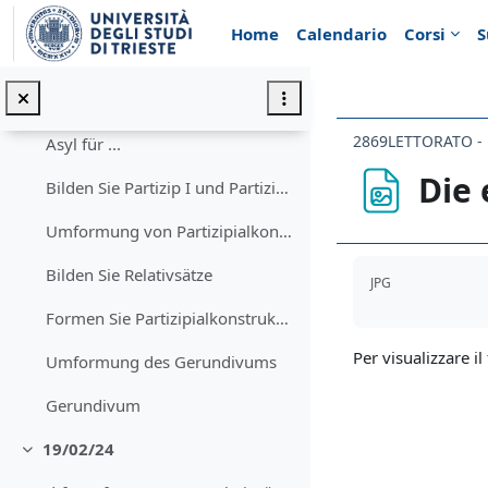
Vai al contenuto principale
Formen Sie Relativsätze in Partizipialkonstruktionen um - und umgekehrt
Home
Calendario
Corsi
S
12/02/24
Minimizza
Umformung von Partizipien und Relativsätzen
2869LETTORATO - 
Asyl für ...
Die 
Bilden Sie Partizip I und Partizip II
Umformung von Partizipialkonstruktionen in Relativsätze
Aggregazione de
Bilden Sie Relativsätze
JPG
Formen Sie Partizipialkonstruktionen in Relativsätze um
Per visualizzare il 
Umformung des Gerundivums
Gerundivum
19/02/24
Minimizza