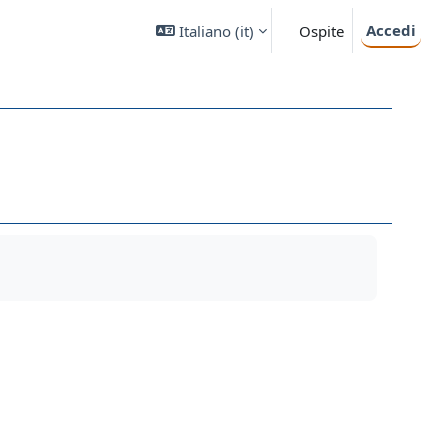
Accedi
Italiano ‎(it)‎
Ospite