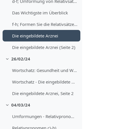
d-f; Umformung von Relativsätzen in Partizipialkonstruktionen
Das Wichtigste im Überblick
f-h; Formen Sie die Relativsätze um
Die eingebildete Arznei
Die eingebildete Arznei (Seite 2)
26/02/24
Minimizza
Wortschatz: Gesundheit und Wohlbefinden
Wortschatz - Die eingebildete Medizin/Arznei
Die eingebildete Arznei, Seite 2
04/03/24
Minimizza
Umformungen - Relativpronomen im Akkusativ
Relativpronomen c)-h)