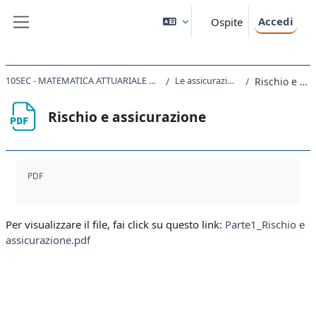
Vai al contenuto principale
Accedi
Ospite
Pannello laterale
105EC - MATEMATICA ATTUARIALE DELLE ASSICURAZIONI DANNI 2023
Le assicurazioni contro i danni
Rischio e assicurazione
Rischio e assicurazione
Aggregazione dei criteri
PDF
Per visualizzare il file, fai click su questo link:
Parte1_Rischio e
assicurazione.pdf