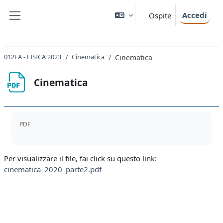
Vai al contenuto principale
Accedi
Ospite
Pannello laterale
012FA - FISICA 2023
Cinematica
Cinematica
Cinematica
Aggregazione dei criteri
PDF
Per visualizzare il file, fai click su questo link:
cinematica_2020_parte2.pdf