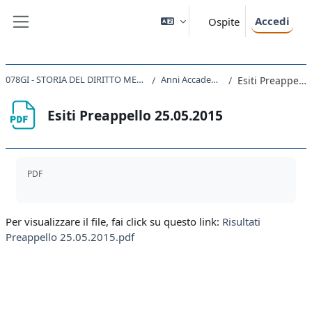
Vai al contenuto principale
Accedi
Ospite
Pannello laterale
078GI - STORIA DEL DIRITTO MEDIEVALE E MODERNO 2023
Anni Accademici Precedenti
Esiti Preappello 25.05.2015
Esiti Preappello 25.05.2015
Aggregazione dei criteri
PDF
Per visualizzare il file, fai click su questo link:
Risultati
Preappello 25.05.2015.pdf