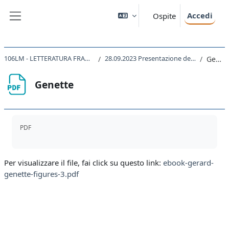
Vai al contenuto principale
Accedi
Ospite
Pannello laterale
106LM - LETTERATURA FRANCESE II 2023
28.09.2023 Presentazione del programma
Genette
Genette
Aggregazione dei criteri
PDF
Per visualizzare il file, fai click su questo link:
ebook-gerard-
genette-figures-3.pdf