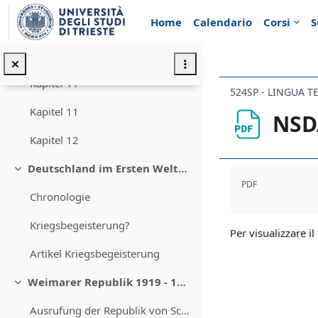
Vai al contenuto principale
Home
Calendario
Corsi
S
Kapitel 9
Kapitel 10
Kapitel 11
524SP - LINGUA T
Kapitel 11
NSD
Kapitel 12
Deutschland im Ersten Weltkrieg
Aggregazione de
Minimizza
PDF
Chronologie
Kriegsbegeisterung?
Per visualizzare il 
Artikel Kriegsbegeisterung
Weimarer Republik 1919 - 1933
Minimizza
Ausrufung der Republik von Scheidemann