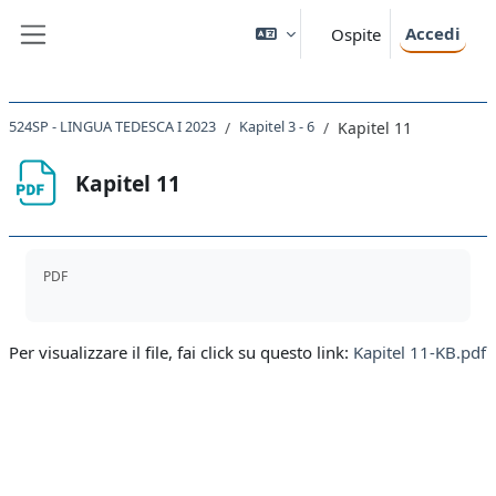
Vai al contenuto principale
Accedi
Ospite
Pannello laterale
524SP - LINGUA TEDESCA I 2023
Kapitel 3 - 6
Kapitel 11
Kapitel 11
Aggregazione dei criteri
PDF
Per visualizzare il file, fai click su questo link:
Kapitel 11-KB.pdf