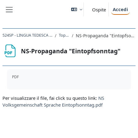
Vai al contenuto principale
Accedi
Ospite
Pannello laterale
524SP - LINGUA TEDESCA I 2023
Topic 6
NS-Propaganda "Eintopfsonntag"
NS-Propaganda "Eintopfsonntag"
Aggregazione dei criteri
PDF
Per visualizzare il file, fai click su questo link:
NS
Volksgemeinschaft Sprache Eintopfsonntag.pdf