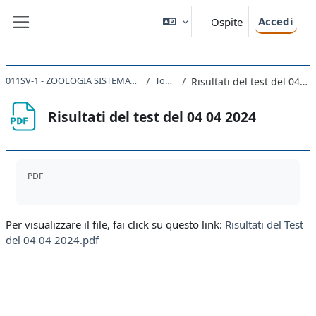
Vai al contenuto principale
Accedi
Ospite
Pannello laterale
011SV-1 - ZOOLOGIA SISTEMATICA 2023
Topic 2
Risultati del test del 04 04 2024
Risultati del test del 04 04 2024
Aggregazione dei criteri
PDF
Per visualizzare il file, fai click su questo link:
Risultati del Test
del 04 04 2024.pdf