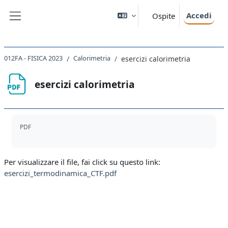
Vai al contenuto principale
Accedi
Ospite
Pannello laterale
012FA - FISICA 2023
Calorimetria
esercizi calorimetria
esercizi calorimetria
Aggregazione dei criteri
PDF
Per visualizzare il file, fai click su questo link:
esercizi_termodinamica_CTF.pdf