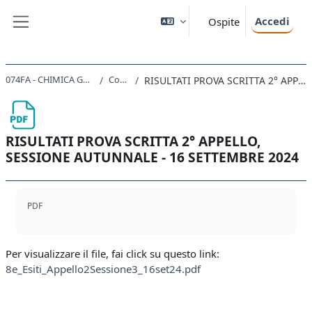
Vai al contenuto principale
Accedi
Ospite
Pannello laterale
074FA - CHIMICA GENERALE ED INORGANICA 2023
Comunicazioni
RISULTATI PROVA SCRITTA 2° APPELLO, SESSIONE AUTUNNALE - 16 SETTEMBRE 2024
RISULTATI PROVA SCRITTA 2° APPELLO,
SESSIONE AUTUNNALE - 16 SETTEMBRE 2024
Aggregazione dei criteri
PDF
Per visualizzare il file, fai click su questo link:
8e_Esiti_Appello2Sessione3_16set24.pdf