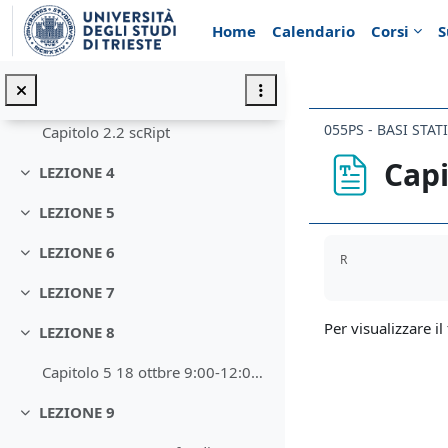
Vai al contenuto principale
Capitolo 2 scRipt
Home
Calendario
Corsi
S
LEZIONE 3
Minimizza
Lezione 3
055PS - BASI STA
Capitolo 2.2 scRipt
Capi
LEZIONE 4
Minimizza
LEZIONE 5
Minimizza
Aggregazione de
LEZIONE 6
R
Minimizza
LEZIONE 7
Minimizza
Per visualizzare il 
LEZIONE 8
Minimizza
Capitolo 5 18 ottbre 9:00-12:00 Probabilità: defin...
LEZIONE 9
Minimizza