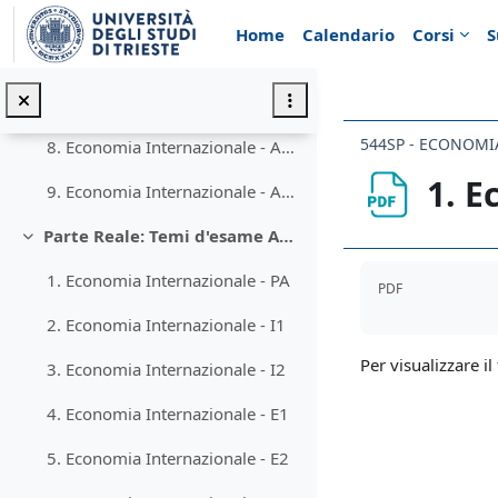
Vai al contenuto principale
5. Economia Internazionale - E1.pdf
Home
Calendario
Corsi
S
6. Economia Internazionale - E2.pdf
7. Economia Internazionale - E3.pdf
544SP - ECONOMI
8. Economia Internazionale - A1.pdf
1. E
9. Economia Internazionale - A2.pdf
Parte Reale: Temi d'esame AA 2017-2018
Minimizza
Aggregazione de
1. Economia Internazionale - PA
PDF
2. Economia Internazionale - I1
Per visualizzare il 
3. Economia Internazionale - I2
4. Economia Internazionale - E1
5. Economia Internazionale - E2