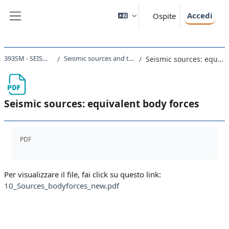
Vai al contenuto principale
Accedi
Ospite
Pannello laterale
393SM - SEISMOLOGY 2024
Seismic sources and their representation
Seismic sources: equivalent body forces
Seismic sources: equivalent body forces
Aggregazione dei criteri
PDF
Per visualizzare il file, fai click su questo link:
10_Sources_bodyforces_new.pdf