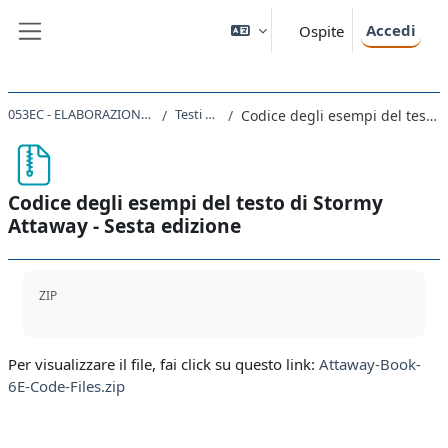
Vai al contenuto principale
Accedi
Ospite
Pannello laterale
053EC - ELABORAZIONE AUTOMATICA DEI DATI 2024
Testi di riferimento
Codice degli esempi del testo di Stormy Attaway - Sesta edizione
Codice degli esempi del testo di Stormy
Attaway - Sesta edizione
Aggregazione dei criteri
ZIP
Per visualizzare il file, fai click su questo link:
Attaway-Book-
6E-Code-Files.zip