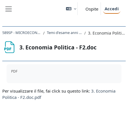
Vai al contenuto principale
Accedi
Ospite
Pannello laterale
589SP - MICROECONOMIA 2024
Temi d'esame anni precedenti
3. Economia Politica - F2.doc
3. Economia Politica - F2.doc
Aggregazione dei criteri
PDF
Per visualizzare il file, fai click su questo link:
3. Economia
Politica - F2.doc.pdf