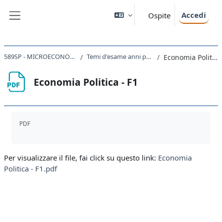
Vai al contenuto principale
Accedi
Ospite
Pannello laterale
589SP - MICROECONOMIA 2024
Temi d'esame anni precedenti
Economia Politica - F1
Economia Politica - F1
Aggregazione dei criteri
PDF
Per visualizzare il file, fai click su questo link:
Economia
Politica - F1.pdf