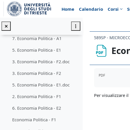
Vai al contenuto principale
Annunci
Home
Calendario
Corsi
S
Temi d'esame anni precedenti
Minimizza
9. Economia Politica - D
589SP - MICROEC
7. Economia Politica - A1
Econ
5. Economia Politica - E1
3. Economia Politica - F2.doc
Aggregazione de
3. Economia Politica - F2
PDF
5. Economia Politica - E1.doc
Per visualizzare il 
2. Economia Politica - F1
6. Economia Politica - E2
Economia Politica - F1