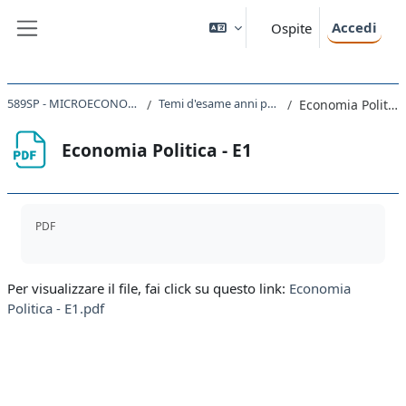
Vai al contenuto principale
Accedi
Ospite
Pannello laterale
589SP - MICROECONOMIA 2024
Temi d'esame anni precedenti
Economia Politica - E1
Economia Politica - E1
Aggregazione dei criteri
PDF
Per visualizzare il file, fai click su questo link:
Economia
Politica - E1.pdf