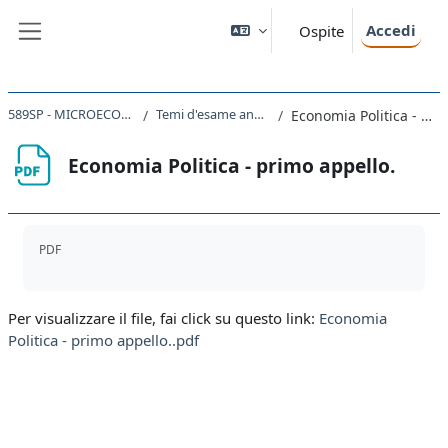
Vai al contenuto principale
Accedi
Ospite
Pannello laterale
589SP - MICROECONOMIA 2024
Temi d'esame anni precedenti
Economia Politica - primo appello.
Economia Politica - primo appello.
Aggregazione dei criteri
PDF
Per visualizzare il file, fai click su questo link:
Economia
Politica - primo appello..pdf