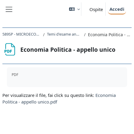
Vai al contenuto principale
Accedi
Ospite
Pannello laterale
589SP - MICROECONOMIA 2024
Temi d'esame anni precedenti
Economia Politica - appello unico
Economia Politica - appello unico
Aggregazione dei criteri
PDF
Per visualizzare il file, fai click su questo link:
Economia
Politica - appello unico.pdf