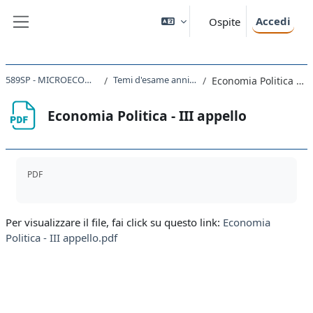
Vai al contenuto principale
Accedi
Ospite
Pannello laterale
589SP - MICROECONOMIA 2024
Temi d'esame anni precedenti
Economia Politica - III appello
Economia Politica - III appello
Aggregazione dei criteri
PDF
Per visualizzare il file, fai click su questo link:
Economia
Politica - III appello.pdf