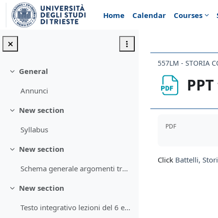
Skip to main content
Home
Calendar
Courses
557LM - STORIA 
General
Collapse
PPT 
Annunci
New section
Collapse
Completion req
PDF
Syllabus
New section
Collapse
Click
Battelli, St
Schema generale argomenti trattati a lezione.
New section
Collapse
Testo integrativo lezioni del 6 e 7 marzo 2025