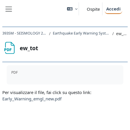
Vai al contenuto principale
Accedi
Ospite
Pannello laterale
393SM - SEISMOLOGY 2023
Earthquake Early Warning Systems
ew_tot
ew_tot
Aggregazione dei criteri
PDF
Per visualizzare il file, fai click su questo link:
Early_Warning_emgl_new.pdf