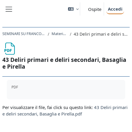
Vai al contenuto principale
Accedi
Ospite
Pannello laterale
SEMINARI SU FRANCO BASAGLIA 2024 - 2025
Materiali di lettura
43 Deliri primari e deliri secondari, Basaglia e Pirella
43 Deliri primari e deliri secondari, Basaglia
e Pirella
Aggregazione dei criteri
PDF
Per visualizzare il file, fai click su questo link:
43 Deliri primari
e deliri secondari, Basaglia e Pirella.pdf