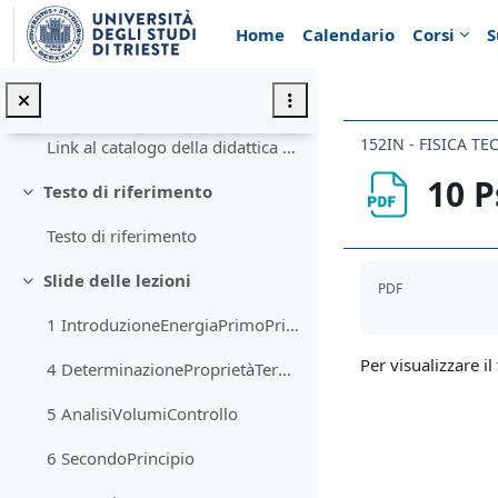
Vai al contenuto principale
Modalità d'esame
Home
Calendario
Corsi
S
Ricevimento studenti
Pagina del corso nel sito DIA
152IN - FISICA TE
Link al catalogo della didattica a distanza
10 P
Testo di riferimento
Minimizza
Testo di riferimento
Aggregazione de
Slide delle lezioni
PDF
Minimizza
1 IntroduzioneEnergiaPrimoPrincipio
Per visualizzare il 
4 DeterminazioneProprietàTermodinamiche
5 AnalisiVolumiControllo
6 SecondoPrincipio