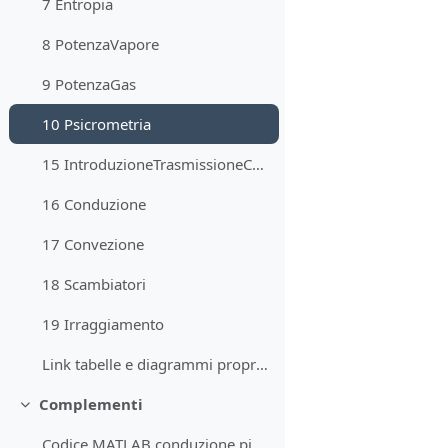
7 Entropia
8 PotenzaVapore
9 PotenzaGas
10 Psicrometria
15 IntroduzioneTrasmissioneCalore
16 Conduzione
17 Convezione
18 Scambiatori
19 Irraggiamento
Link tabelle e diagrammi proprietà acqua e R134A
Complementi
Minimizza
Codice MATLAB conduzione piana