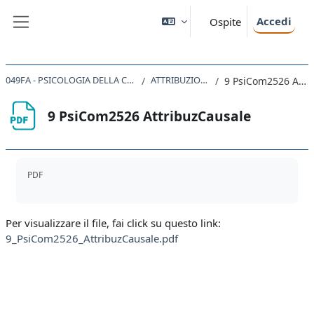
Vai al contenuto principale
Accedi
Ospite
Pannello laterale
049FA - PSICOLOGIA DELLA COMUNICAZIONE 2025
ATTRIBUZIONE CAUSALE
9 PsiCom2526 AttribuzCausale
9 PsiCom2526 AttribuzCausale
Aggregazione dei criteri
PDF
Per visualizzare il file, fai click su questo link:
9_PsiCom2526_AttribuzCausale.pdf