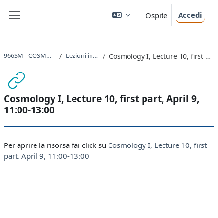
Vai al contenuto principale
Accedi
Ospite
Pannello laterale
966SM - COSMOLOGIA I 2020
Lezioni in streaming
Cosmology I, Lecture 10, first part, April 9, 11:00-13:00
Cosmology I, Lecture 10, first part, April 9,
11:00-13:00
Aggregazione dei criteri
Per aprire la risorsa fai click su
Cosmology I, Lecture 10, first
part, April 9, 11:00-13:00