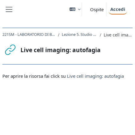
Vai al contenuto principale
Accedi
Ospite
Pannello laterale
221SM - LABORATORIO DI BIOLOGIA CELLULARE 2019
Lezione 5. Studio della morte cellulare
Live cell imaging: autofagia
Live cell imaging: autofagia
Aggregazione dei criteri
Per aprire la risorsa fai click su
Live cell imaging: autofagia