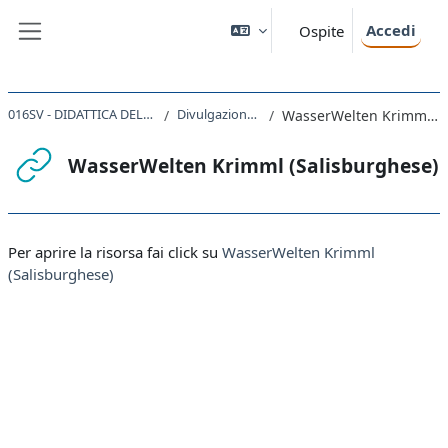
Vai al contenuto principale
Accedi
Ospite
Pannello laterale
016SV - DIDATTICA DELLE SCIENZE 2020
Divulgazione scientifica
WasserWelten Krimml (Salisburghese)
WasserWelten Krimml (Salisburghese)
Aggregazione dei criteri
Per aprire la risorsa fai click su
WasserWelten Krimml
(Salisburghese)