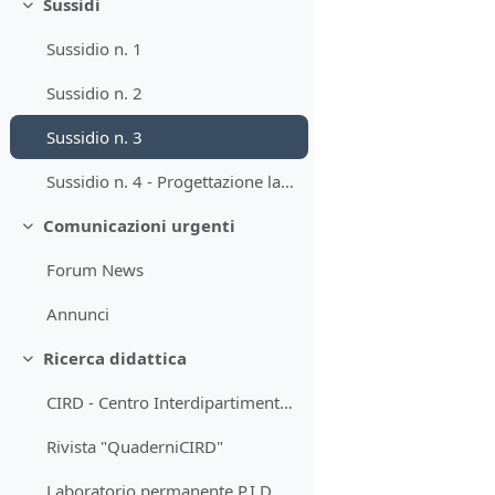
Sussidi
Minimizza
Sussidio n. 1
Sussidio n. 2
Sussidio n. 3
Sussidio n. 4 - Progettazione laboratoriale
Comunicazioni urgenti
Minimizza
Forum News
Annunci
Ricerca didattica
Minimizza
CIRD - Centro Interdipartimentale per la Ricerca Didattica
Rivista "QuaderniCIRD"
Laboratorio permanente P.I.D.D.AM.