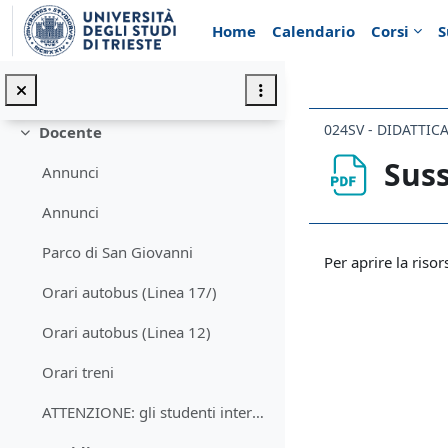
Vai al contenuto principale
Home
Calendario
Corsi
S
024SV - DIDATTIC
Docente
Minimizza
Suss
Annunci
Annunci
Aggregazione de
Parco di San Giovanni
Per aprire la risor
Orari autobus (Linea 17/)
Orari autobus (Linea 12)
Orari treni
ATTENZIONE: gli studenti interessati a frequentare...