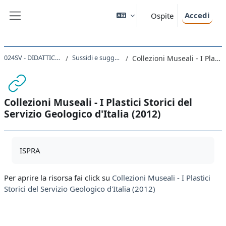
Vai al contenuto principale
Accedi
Ospite
Pannello laterale
024SV - DIDATTICA DELLE SCIENZE NATURALI 2020
Sussidi e suggerimenti per l'approfondimento
Collezioni Museali - I Plastici Storici del Servizio Geologico d'Italia (2012)
Collezioni Museali - I Plastici Storici del
Servizio Geologico d'Italia (2012)
Aggregazione dei criteri
ISPRA
Per aprire la risorsa fai click su
Collezioni Museali - I Plastici
Storici del Servizio Geologico d'Italia (2012)