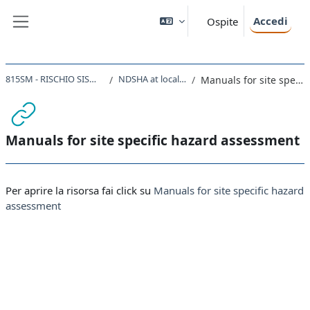
Vai al contenuto principale
Accedi
Ospite
Pannello laterale
815SM - RISCHIO SISMICO E VULCANICO 2020
NDSHA at local scale & site effects
Manuals for site specific hazard assessment
Manuals for site specific hazard assessment
Aggregazione dei criteri
Per aprire la risorsa fai click su
Manuals for site specific hazard
assessment