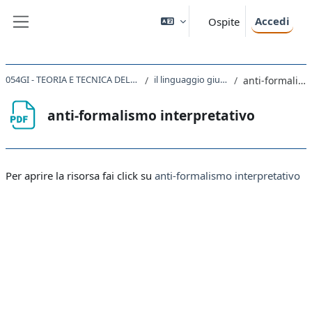
Vai al contenuto principale
Accedi
Ospite
Pannello laterale
054GI - TEORIA E TECNICA DELLA NORMAZIONE E DELL'INTERPRETAZIONE 2020
il linguaggio giuridico e l'interpretazione
anti-formalismo interpretativo
anti-formalismo interpretativo
Aggregazione dei criteri
Per aprire la risorsa fai click su
anti-formalismo interpretativo