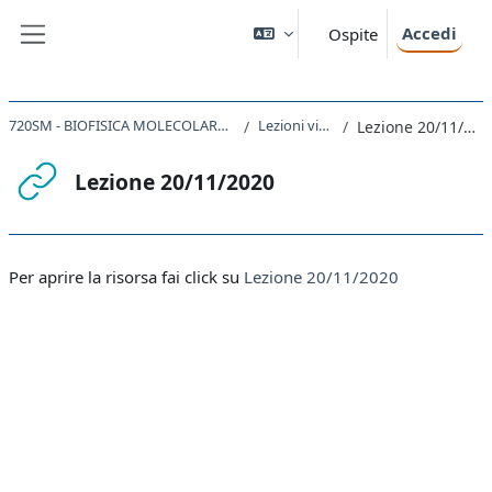
Vai al contenuto principale
Accedi
Ospite
Pannello laterale
720SM - BIOFISICA MOLECOLARE 2020
Lezioni video
Lezione 20/11/2020
Lezione 20/11/2020
Aggregazione dei criteri
Per aprire la risorsa fai click su
Lezione 20/11/2020