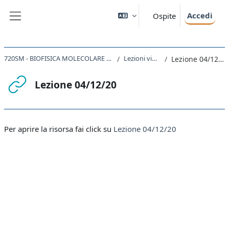
Vai al contenuto principale
Accedi
Ospite
Pannello laterale
720SM - BIOFISICA MOLECOLARE 2020
Lezioni video
Lezione 04/12/20
Lezione 04/12/20
Aggregazione dei criteri
Per aprire la risorsa fai click su
Lezione 04/12/20