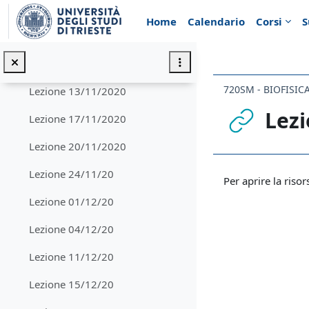
Vai al contenuto principale
Lezione 30/10/2020
Home
Calendario
Corsi
S
Lezione 06/11/2020
Lezione 10/11/2020
720SM - BIOFISI
Lezione 13/11/2020
Lezi
Lezione 17/11/2020
Lezione 20/11/2020
Aggregazione de
Lezione 24/11/20
Per aprire la risor
Lezione 01/12/20
Lezione 04/12/20
Lezione 11/12/20
Lezione 15/12/20