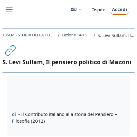
Vai al contenuto principale
Accedi
Ospite
Pannello laterale
135LM - STORIA DELLA FORMAZIONE DEGLI STATI NAZIONALI NEL XIX SECOLO 2020
Lezione 14-15. Mazzini e la Giovine Italia.
S. Levi Sullam, Il pensiero politico di Mazzini
S. Levi Sullam, Il pensiero politico di Mazzini
Aggregazione dei criteri
di - Il Contributo italiano alla storia del Pensiero –
Filosofia (2012)