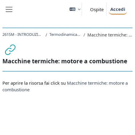
Vai al contenuto principale
Accedi
Ospite
Pannello laterale
261SM - INTRODUZIONE ALLA FISICA 2020
Termodinamica: secondo principio
Macchine termiche: motore a combustione
Macchine termiche: motore a combustione
Aggregazione dei criteri
Per aprire la risorsa fai click su
Macchine termiche: motore a
combustione