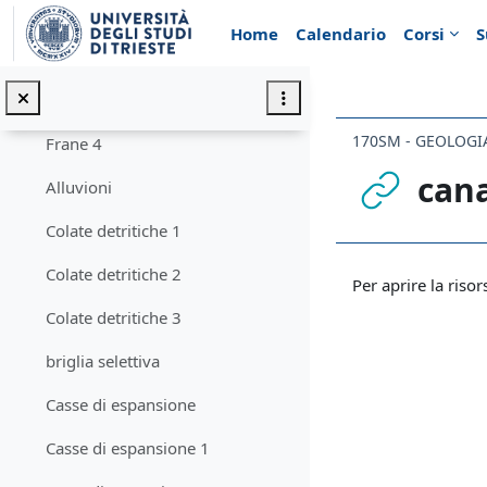
Vai al contenuto principale
Frana (1)
Home
Calendario
Corsi
S
Frana (2)
Frane (3)
170SM - GEOLOGI
Frane 4
cana
Alluvioni
Colate detritiche 1
Aggregazione de
Colate detritiche 2
Per aprire la risor
Colate detritiche 3
briglia selettiva
Casse di espansione
Casse di espansione 1