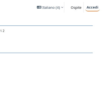
Accedi
Italiano ‎(it)‎
Ospite
i 2