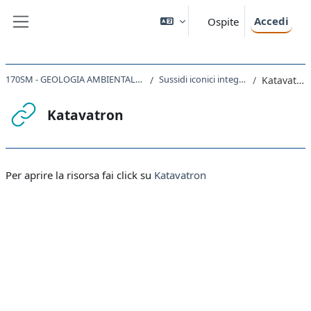
Vai al contenuto principale
Accedi
Ospite
Pannello laterale
170SM - GEOLOGIA AMBIENTALE 2021
Sussidi iconici integrativi
Katavatron
Katavatron
Aggregazione dei criteri
Per aprire la risorsa fai click su
Katavatron